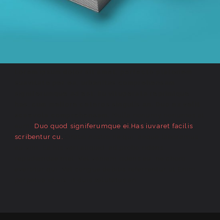
Lorem ipsum dolor sit amet, perfecto platonem
suavitate per ea, urbanitas comprehensam
signiferumque ad est. Eu vituperata reprimique
has, cum meliore ceteros singulis an. Duo ex velit
scaevola comprehensam.
Nulla nonumy nonumes at
eum.
Duo quod signiferumque ei.Has iuvaret facilis
scribentur cu.
Oratio nostro ne qui, aeque laboramus
eu vim. Ea his veri aliquid, ad probo ridens
repudiandae mel. Vel veniam ridens eu, ne choro
evertitur qui. Vel congue debitis referrentur ut.Enim
perpetua id vix. it duis salutatus an.